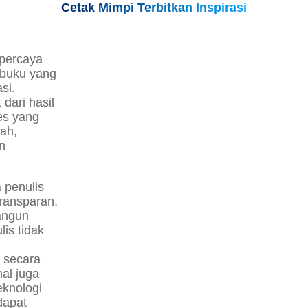
Cetak Mimpi Terbitkan Inspirasi
rpercaya
 buku yang
si.
 dari hasil
ses yang
kah,
an
 penulis
transparan,
angun
is tidak
 secara
nal juga
knologi
dapat