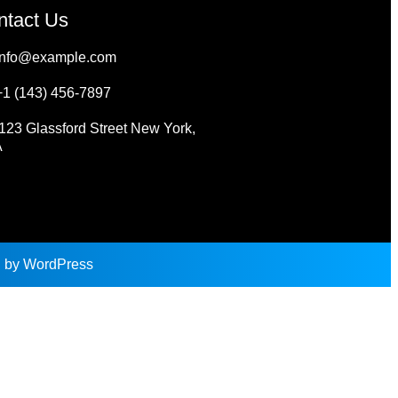
ntact Us
info@example.com
+1 (143) 456-7897
123 Glassford Street New York,
A
d by
WordPress