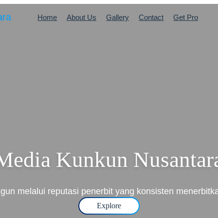
ara
Home
About Us
Gallery
Contact
Get Pro
Media Kunkun Nusantar
un melalui reputasi penerbit yang konsisten menerbitka
Explore