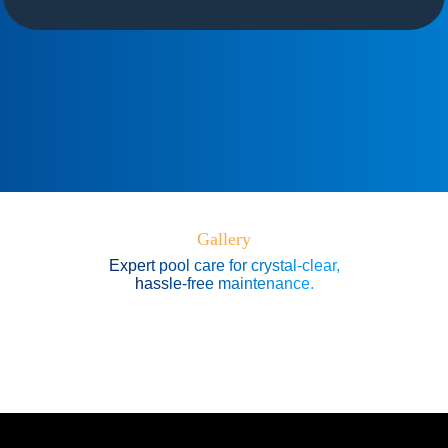
Gallery
Expert pool care for crystal-clear,
hassle-free maintenance.